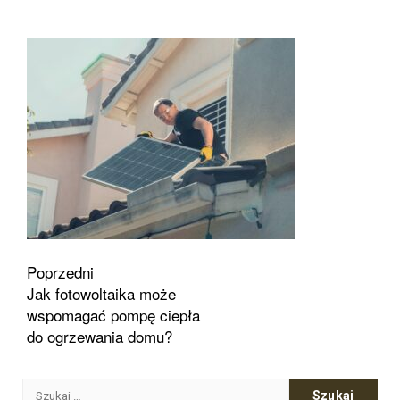
Zobacz
Poprzedni
Jak fotowoltaika może
wpisy
wspomagać pompę ciepła
do ogrzewania domu?
Szukaj: