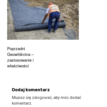
Zobacz
Poprzedni
Geowłóknina –
wpisy
zastosowanie i
właściwości
Dodaj komentarz
Musisz się
zalogować
, aby móc dodać
komentarz.