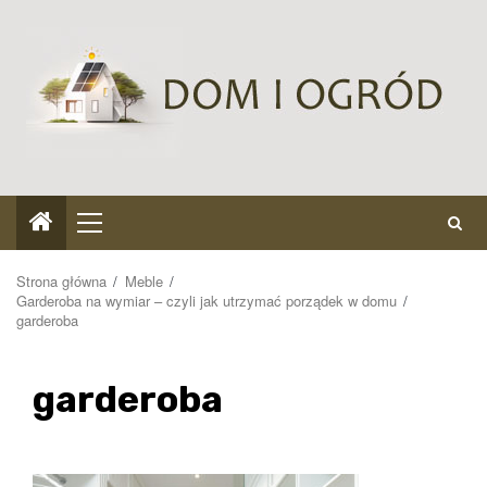
Przejdź
do
treści
Menu
główne
Strona główna
Meble
Garderoba na wymiar – czyli jak utrzymać porządek w domu
garderoba
garderoba