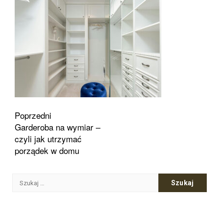
Zobacz
Poprzedni
Garderoba na wymiar –
wpisy
czyli jak utrzymać
porządek w domu
Szukaj: