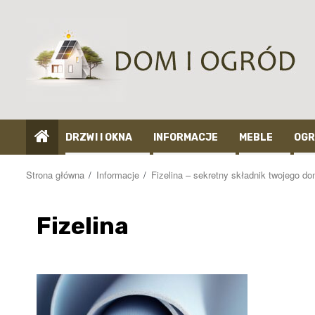
Przejdź
do
treści
DRZWI I OKNA
INFORMACJE
MEBLE
OGR
Strona główna
Informacje
Fizelina – sekretny składnik twojego do
Fizelina