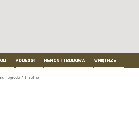
ÓD
PODŁOGI
REMONT I BUDOWA
WNĘTRZE
mu i ogrodu
Fizelina