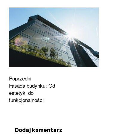
Zobacz
Poprzedni
Fasada budynku: Od
wpisy
estetyki do
funkcjonalności
Dodaj komentarz