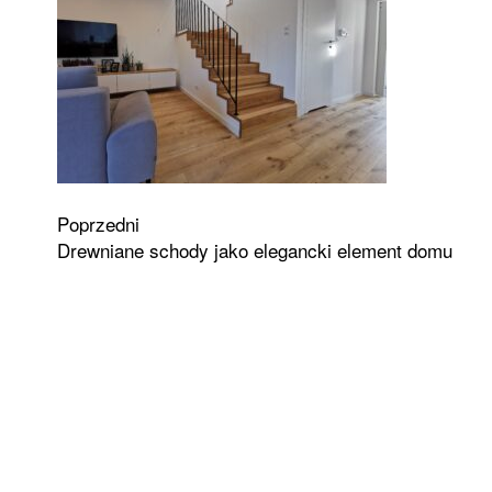
Zobacz
Poprzedni
Drewniane schody jako elegancki element domu
wpisy