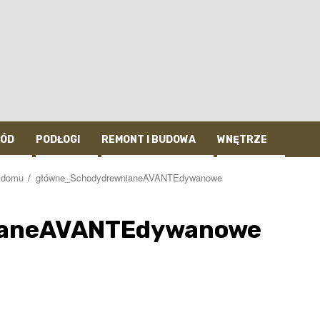
ÓD
PODŁOGI
REMONT I BUDOWA
WNĘTRZE
t domu
główne_SchodydrewnianeAVANTEdywanowe
ianeAVANTEdywanowe