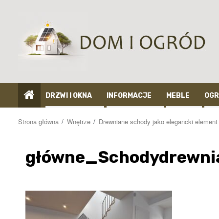
Przejdź
do
treści
DRZWI I OKNA
INFORMACJE
MEBLE
OGR
Strona główna
Wnętrze
Drewniane schody jako elegancki elemen
główne_Schodydrewn