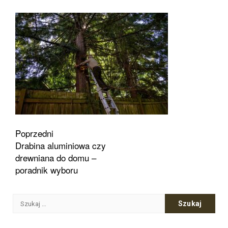
Zobacz
Poprzedni
Drabina aluminiowa czy
wpisy
drewniana do domu –
poradnik wyboru
Szukaj: