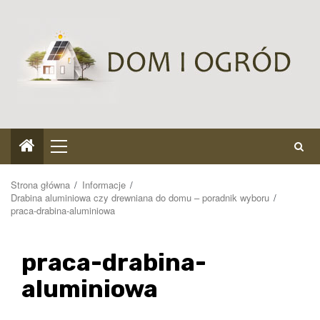
Przejdź
do
treści
Menu
główne
Strona główna
Informacje
Drabina aluminiowa czy drewniana do domu – poradnik wyboru
praca-drabina-aluminiowa
praca-drabina-
aluminiowa