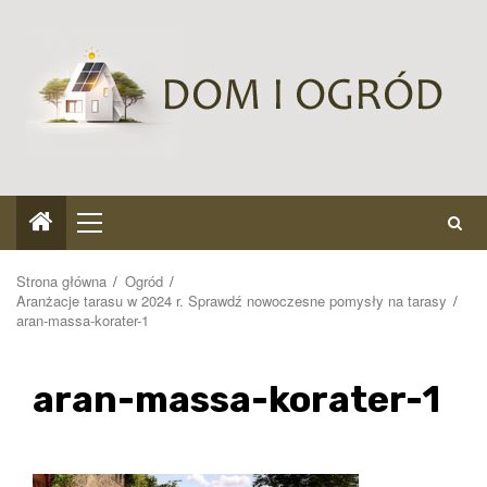
Przejdź
do
treści
Menu
główne
Strona główna
Ogród
Aranżacje tarasu w 2024 r. Sprawdź nowoczesne pomysły na tarasy
aran-massa-korater-1
aran-massa-korater-1