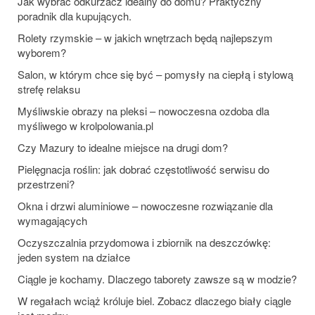
Jak wybrać odkurzacz idealny do domu? Praktyczny
poradnik dla kupujących.
Rolety rzymskie – w jakich wnętrzach będą najlepszym
wyborem?
Salon, w którym chce się być – pomysły na ciepłą i stylową
strefę relaksu
Myśliwskie obrazy na pleksi – nowoczesna ozdoba dla
myśliwego w krolpolowania.pl
Czy Mazury to idealne miejsce na drugi dom?
Pielęgnacja roślin: jak dobrać częstotliwość serwisu do
przestrzeni?
Okna i drzwi aluminiowe – nowoczesne rozwiązanie dla
wymagających
Oczyszczalnia przydomowa i zbiornik na deszczówkę:
jeden system na działce
Ciągle je kochamy. Dlaczego taborety zawsze są w modzie?
W regałach wciąż króluje biel. Zobacz dlaczego biały ciągle