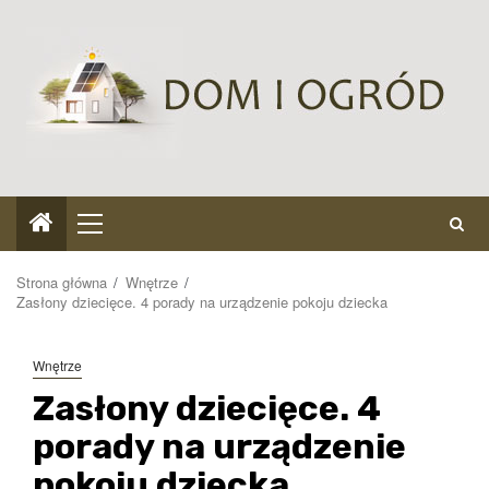
Przejdź
do
treści
Menu
główne
Strona główna
Wnętrze
Zasłony dziecięce. 4 porady na urządzenie pokoju dziecka
Wnętrze
Zasłony dziecięce. 4
porady na urządzenie
pokoju dziecka