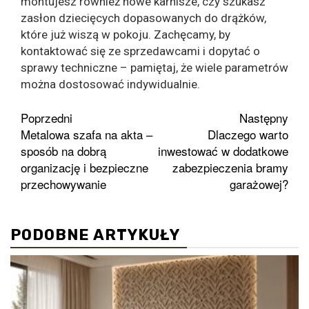
montujesz również nowe karnisze, czy szukasz
zasłon dziecięcych dopasowanych do drążków,
które już wiszą w pokoju. Zachęcamy, by
kontaktować się ze sprzedawcami i dopytać o
sprawy techniczne – pamiętaj, że wiele parametrów
można dostosować indywidualnie.
Zobacz
Poprzedni
Następny
Metalowa szafa na akta –
Dlaczego warto
wpisy
sposób na dobrą
inwestować w dodatkowe
organizację i bezpieczne
zabezpieczenia bramy
przechowywanie
garażowej?
PODOBNE ARTYKUŁY