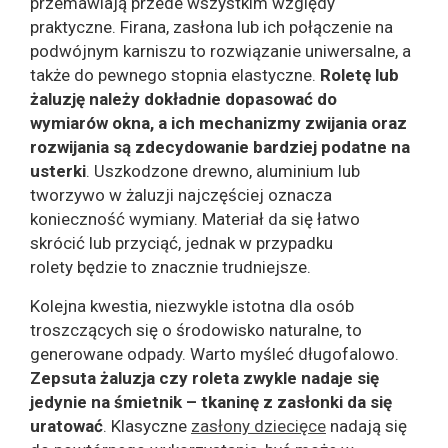
przemawiają przede wszystkim względy
praktyczne. Firana, zasłona lub ich połączenie na
podwójnym karniszu to rozwiązanie uniwersalne, a
także do pewnego stopnia elastyczne.
Roletę lub
żaluzję należy dokładnie dopasować do
wymiarów okna, a ich mechanizmy zwijania oraz
rozwijania są zdecydowanie bardziej podatne na
usterki
. Uszkodzone drewno, aluminium lub
tworzywo w żaluzji najczęściej oznacza
konieczność wymiany. Materiał da się łatwo
skrócić lub przyciąć, jednak w przypadku
rolety będzie to znacznie trudniejsze.
Kolejna kwestia, niezwykle istotna dla osób
troszczących się o środowisko naturalne, to
generowane odpady. Warto myśleć długofalowo.
Zepsuta żaluzja czy roleta zwykle nadaje się
jedynie na śmietnik – tkaninę z zasłonki da się
uratować
. Klasyczne
zasłony dziecięce
nadają się