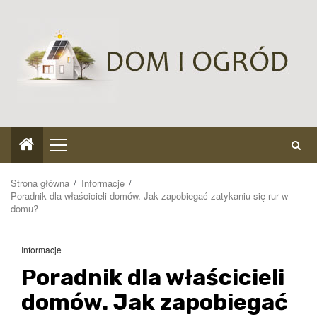
Przejdź
do
treści
Menu
główne
Strona główna
Informacje
Poradnik dla właścicieli domów. Jak zapobiegać zatykaniu się rur w
domu?
Informacje
Poradnik dla właścicieli
domów. Jak zapobiegać