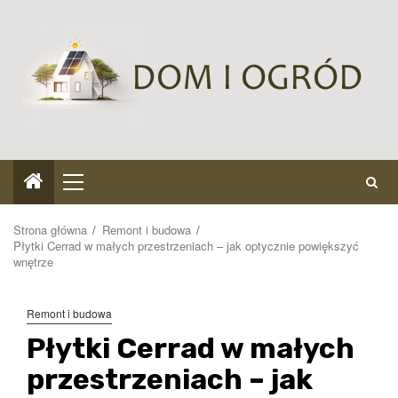
Przejdź
do
treści
Menu
główne
Strona główna
Remont i budowa
Płytki Cerrad w małych przestrzeniach – jak optycznie powiększyć
wnętrze
Remont i budowa
Płytki Cerrad w małych
przestrzeniach – jak