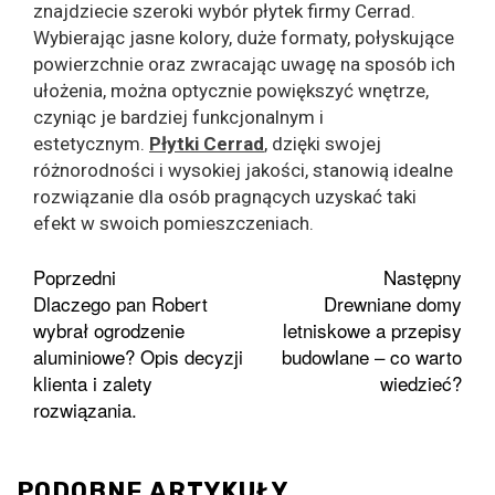
znajdziecie szeroki wybór płytek firmy Cerrad.
Wybierając jasne kolory, duże formaty, połyskujące
powierzchnie oraz zwracając uwagę na sposób ich
ułożenia, można optycznie powiększyć wnętrze,
czyniąc je bardziej funkcjonalnym i
estetycznym.
Płytki Cerrad
, dzięki swojej
różnorodności i wysokiej jakości, stanowią idealne
rozwiązanie dla osób pragnących uzyskać taki
efekt w swoich pomieszczeniach.
Zobacz
Poprzedni
Następny
Dlaczego pan Robert
Drewniane domy
wpisy
wybrał ogrodzenie
letniskowe a przepisy
aluminiowe? Opis decyzji
budowlane – co warto
klienta i zalety
wiedzieć?
rozwiązania.
PODOBNE ARTYKUŁY