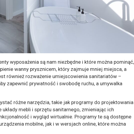
menty wyposażenia są nam niezbędne i które można pominąć,
ienie wanny prysznicem, który zajmuje mniej miejsca, a
st również rozważenie umiejscowienia sanitariatów –
aby zapewnić prywatność i swobodę ruchu, a umywalka
stać różne narzędzia, takie jak programy do projektowania
układy mebli i sprzętu sanitarnego, zmieniając ich
unkcjonalność i wygląd wirtualnie. Programy te są dostępne
urządzenia mobilne, jak i w wersjach online, które można