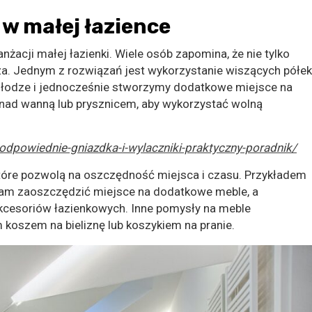
 w małej łazience
żacji małej łazienki. Wiele osób zapomina, że nie tylko
cza. Jednym z rozwiązań jest wykorzystanie wiszących półek
dłodze i jednocześnie stworzymy dodatkowe miejsce na
nad wanną lub prysznicem, aby wykorzystać wolną
-odpowiednie-gniazdka-i-wylaczniki-praktyczny-poradnik/
które pozwolą na oszczędność miejsca i czasu. Przykładem
nam zaoszczędzić miejsce na dodatkowe meble, a
kcesoriów łazienkowych. Inne pomysły na meble
koszem na bieliznę lub koszykiem na pranie.