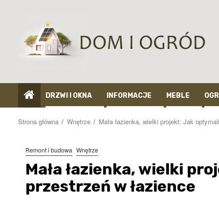
Przejdź
do
treści
DRZWI I OKNA
INFORMACJE
MEBLE
OGR
Strona główna
Wnętrze
Mała łazienka, wielki projekt: Jak optyma
Remont i budowa
Wnętrze
Mała łazienka, wielki pr
przestrzeń w łazience