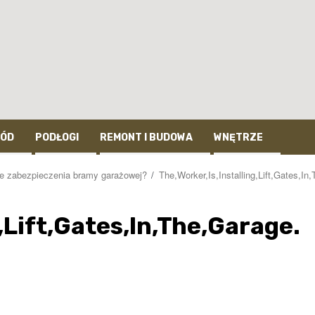
ÓD
PODŁOGI
REMONT I BUDOWA
WNĘTRZE
e zabezpieczenia bramy garażowej?
The,Worker,Is,Installing,Lift,Gates,In
,Lift,Gates,In,The,Garage.