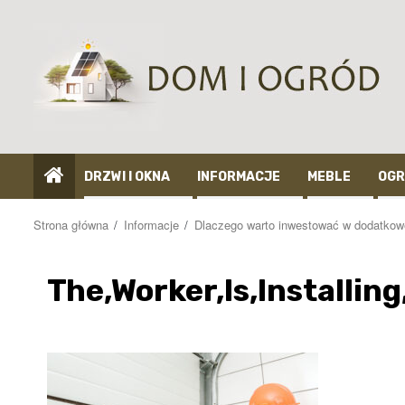
Przejdź
do
treści
DRZWI I OKNA
INFORMACJE
MEBLE
OGR
Strona główna
Informacje
Dlaczego warto inwestować w dodatkow
The,Worker,Is,Installing