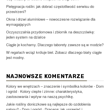
Pielęgnacja roślin: jak dobrać częstotliwość serwisu do
przestrzeni?
Okna i drzwi aluminiowe – nowoczesne rozwiązanie dla
wymagających
Oczyszczalnia przydomowa i zbiornik na deszczówkę:
jeden system na działce
Ciągle je kochamy. Dlaczego taborety zawsze są w modzie?
W regałach wciąż króluje biel. Zobacz dlaczego biały ciągle
jest modny.
NAJNOWSZE KOMENTARZE
Kolory we wnętrzach – znaczenie i symbolika kolorów - Dom
i ogród
Kolory ciepłe i zimne: charakterystyka,
-
zastosowania i wpływ na naszą psychikę.
Jakie rośliny doniczkowe są najlepsze do ozdobienia
salonu? - Dom i ogród
Dracena: jak uprawiać i
-