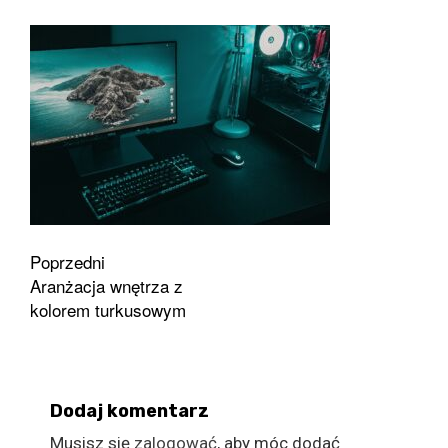
Zobacz
Poprzedni
Aranżacja wnętrza z
wpisy
kolorem turkusowym
Dodaj komentarz
Musisz się
zalogować
, aby móc dodać