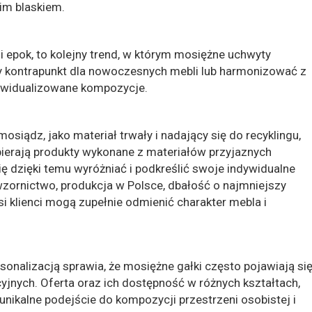
oim blaskiem.
 i epok, to kolejny trend, w którym mosiężne uchwyty
y kontrapunkt dla nowoczesnych mebli lub harmonizować z
dywidualizowane kompozycje.
siądz, jako materiał trwały i nadający się do recyklingu,
bierają produkty wykonane z materiałów przyjaznych
dzięki temu wyróżniać i podkreślić swoje indywidualne
wzornictwo, produkcja w Polsce, dbałość o najmniejszy
si klienci mogą zupełnie odmienić charakter mebla i
rsonalizacją sprawia, że mosiężne gałki często pojawiają si
yjnych. Oferta oraz ich dostępność w różnych kształtach,
nikalne podejście do kompozycji przestrzeni osobistej i