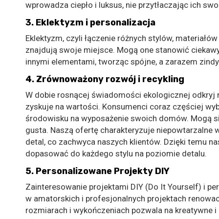
wprowadza ciepło i luksus, nie przytłaczając ich sw
3.
Eklektyzm i personalizacja
Eklektyzm, czyli łączenie różnych stylów, materiałów
znajdują swoje miejsce. Mogą one stanowić ciekaw
innymi elementami, tworząc spójne, a zarazem zin
4.
Zrównoważony rozwój i recykling
W dobie rosnącej świadomości ekologicznej odkryj mo
zyskuje na wartości. Konsumenci coraz częściej wy
środowisku na wyposażenie swoich domów. Mogą się 
gusta. Naszą ofertę charakteryzuje niepowtarzalne 
detal, co zachwyca naszych klientów. Dzięki temu na
dopasować do każdego stylu na poziomie detalu.
5.
Personalizowane Projekty DIY
Zainteresowanie projektami DIY (Do It Yourself) i pe
w amatorskich i profesjonalnych projektach renowac
rozmiarach i wykończeniach pozwala na kreatywne i u