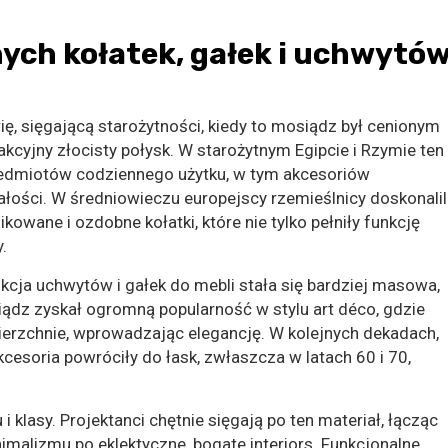
nych kołatek, gałek i uchwytó
ię, sięgającą starożytności, kiedy to mosiądz był cenionym
kcyjny złocisty połysk. W starożytnym Egipcie i Rzymie ten
zedmiotów codziennego użytku, w tym akcesoriów
ałości. W średniowieczu europejscy rzemieślnicy doskonalil
kowane i ozdobne kołatki, które nie tylko pełniły funkcję
.
ja uchwytów i gałek do mebli stała się bardziej masowa,
iądz zyskał ogromną popularność w stylu art déco, gdzie
erzchnie, wprowadzając elegancję. W kolejnych dekadach,
soria powróciły do łask, zwłaszcza w latach 60 i 70,
 klasy. Projektanci chętnie sięgają po ten materiał, łącząc
malizmu po eklektyczne, bogate interiors. Funkcjonalne