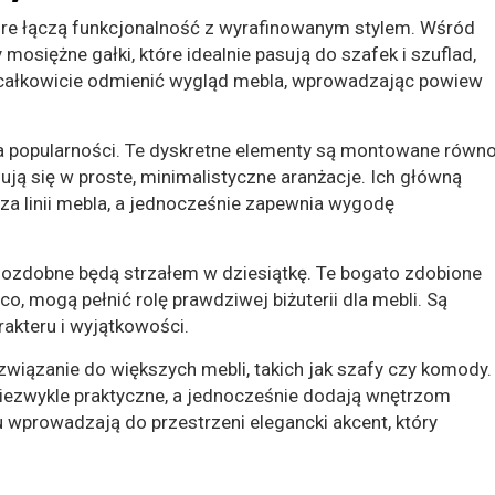
tóre łączą funkcjonalność z wyrafinowanym stylem. Wśród
siężne gałki, które idealnie pasują do szafek i szuflad,
ą całkowicie odmienić wygląd mebla, wprowadzając powiew
na popularności. Te dyskretne elementy są montowane równ
ują się w proste, minimalistyczne aranżacje. Ich główną
urza linii mebla, a jednocześnie zapewnia wygodę
y ozdobne będą strzałem w dziesiątkę. Te bogato zdobione
co, mogą pełnić rolę prawdziwej biżuterii dla mebli. Są
rakteru i wyjątkowości.
rozwiązanie do większych mebli, takich jak szafy czy komody.
 niezwykle praktyczne, a jednocześnie dodają wnętrzom
wprowadzają do przestrzeni elegancki akcent, który