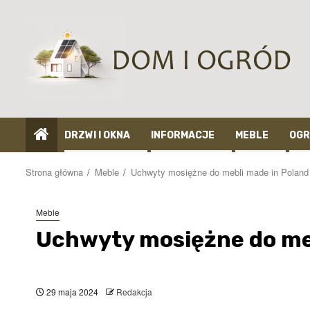
Przejdź
do
treści
DRZWI I OKNA
INFORMACJE
MEBLE
OGR
Strona główna
Meble
Uchwyty mosiężne do mebli made in Poland
Meble
Uchwyty mosiężne do me
29 maja 2024
Redakcja