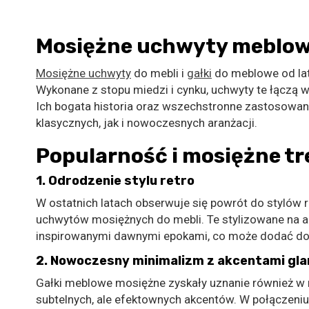
Mosiężne uchwyty meblow
Mosiężne uchwyty
do mebli i
gałki
do meblowe od lat 
Wykonane z stopu miedzi i cynku, uchwyty te łączą 
Ich bogata historia oraz wszechstronne zastosowani
klasycznych, jak i nowoczesnych aranżacji.
Popularność i mosiężne t
1.
Odrodzenie stylu retro
W ostatnich latach obserwuje się powrót do stylów r
uchwytów mosiężnych do mebli. Te stylizowane na a
inspirowanymi dawnymi epokami, co może dodać do p
2.
Nowoczesny minimalizm z akcentami gl
Gałki meblowe mosiężne zyskały uznanie również w 
subtelnych, ale efektownych akcentów. W połączeniu 