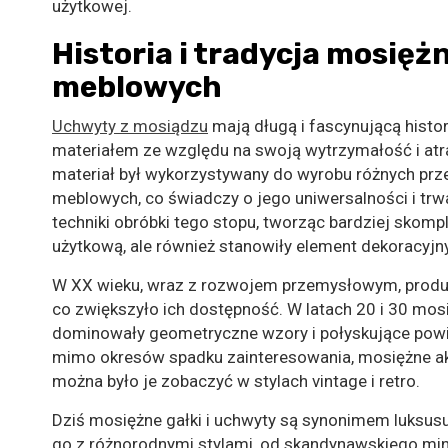
użytkowej.
Historia i tradycja mosięż
meblowych
Uchwyty z mosiądzu
mają długą i fascynującą histor
materiałem ze względu na swoją wytrzymałość i atra
materiał był wykorzystywany do wyrobu różnych pr
meblowych, co świadczy o jego uniwersalności i trw
techniki obróbki tego stopu, tworząc bardziej skompli
użytkową, ale również stanowiły element dekoracyjny
W XX wieku, wraz z rozwojem przemysłowym, produkc
co zwiększyło ich dostępność. W latach 20 i 30 mos
dominowały geometryczne wzory i połyskujące powi
mimo okresów spadku zainteresowania, mosiężne akce
można było je zobaczyć w stylach vintage i retro.
Dziś mosiężne gałki i uchwyty są synonimem luksusu i
go z różnorodnymi stylami, od skandynawskiego mini