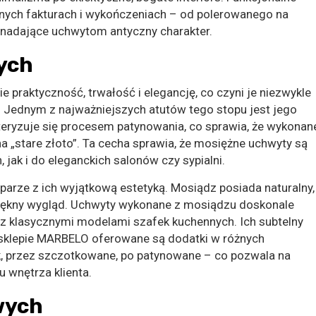
nych fakturach i wykończeniach – od polerowanego na
 nadające uchwytom antyczny charakter.
ych
e praktyczność, trwałość i elegancję, co czyni je niezwykle
 Jednym z najważniejszych atutów tego stopu jest jego
teryzuje się procesem patynowania, co sprawia, że wykonan
na „stare złoto”. Ta cecha sprawia, że mosiężne uchwyty są
jak i do eleganckich salonów czy sypialni.
rze z ich wyjątkową estetyką. Mosiądz posiada naturalny,
 piękny wygląd. Uchwyty wykonane z mosiądzu doskonale
 z klasycznymi modelami szafek kuchennych. Ich subtelny
W sklepie MARBELO oferowane są dodatki w różnych
, przez szczotkowane, po patynowane – co pozwala na
u wnętrza klienta.
wych