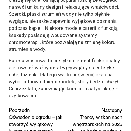
na swój unikalny design i relaksujące właściwości.
Szeroki, płaski strumień wody nie tylko pięknie
wygląda, ale także zapewnia wyjątkowe doznania
podczas kąpieli. Niektóre modele baterii z funkcją
kaskady posiadają wbudowane systemy
chromoterapii, które pozwalają na zmianę koloru
strumienia wody.
Bateria wannowa
to nie tylko element funkcjonalny,
ale również ważny detal wpływający na estetykę
całej łazienki. Dlatego warto poświęcić czas na
wybór odpowiedniego modelu, który będzie służył
Ci przez lata, zapewniając komfort i satysfakcję z
użytkowania.
Zobacz
Poprzedni
Następny
Oświetlenie ogrodu – jak
Trendy w tkaninach
wpisy
stworzyć wyjątkowy
wnętrzarskich na 2025
klimat na zewnątrz?
rok – co będzie modne w