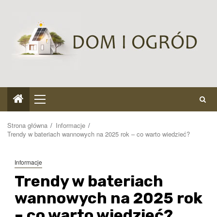
Przejdź
do
treści
Menu
główne
Strona główna
Informacje
Trendy w bateriach wannowych na 2025 rok – co warto wiedzieć?
Informacje
Trendy w bateriach
wannowych na 2025 rok
– co warto wiedzieć?