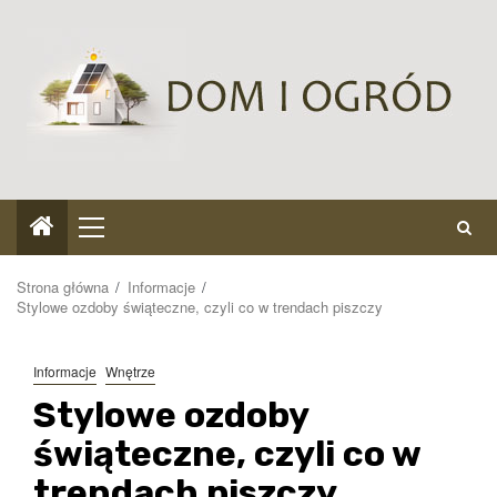
Przejdź
do
treści
Menu
główne
Strona główna
Informacje
Stylowe ozdoby świąteczne, czyli co w trendach piszczy
Informacje
Wnętrze
Stylowe ozdoby
świąteczne, czyli co w
trendach piszczy