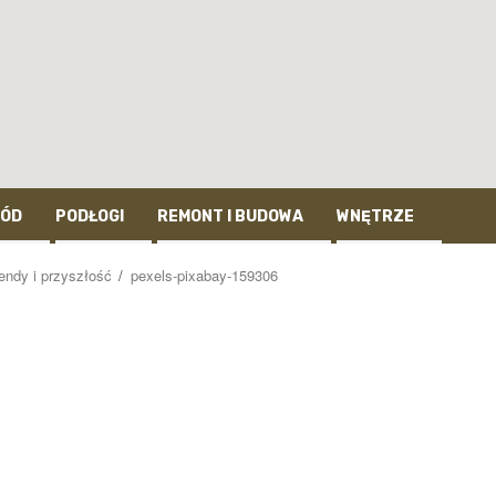
ÓD
PODŁOGI
REMONT I BUDOWA
WNĘTRZE
endy i przyszłość
pexels-pixabay-159306
6