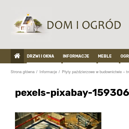
Przejdź
do
treści
DRZWI I OKNA
INFORMACJE
MEBLE
OGR
Strona główna
Informacje
Płyty paździerzowe w budownictwie – tr
pexels-pixabay-15930