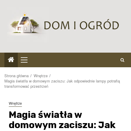
Przejdź
do
treści
Menu
główne
Strona główna
Wnętrze
Magia światła w domowym zaciszu: Jak odpowiednie lampy potrafią
transformować przestrzeń
Wnętrze
Magia światła w
domowym zaciszu: Jak