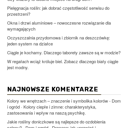
Pielęgnacja roślin: jak dobrać częstotliwość serwisu do
przestrzeni?
Okna i drzwi aluminiowe – nowoczesne rozwiązanie dla
wymagających
Oczyszczalnia przydomowa i zbiornik na deszczówkę:
jeden system na działce
Ciągle je kochamy. Dlaczego taborety zawsze są w modzie?
W regałach wciąż króluje biel. Zobacz dlaczego biały ciągle
jest modny.
NAJNOWSZE KOMENTARZE
Kolory we wnętrzach – znaczenie i symbolika kolorów - Dom
i ogród
Kolory ciepłe i zimne: charakterystyka,
-
zastosowania i wpływ na naszą psychikę.
Jakie rośliny doniczkowe są najlepsze do ozdobienia
salonu? - Dom i ogród
Dracena: jak uprawiać i
-