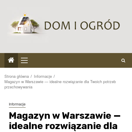
Przejdź
do
treści
Menu
główne
Strona główna
Informacje
Magazyn w Warszawie — idealne rozwiązanie dla Twoich potrzeb
przechowywania
Informacje
Magazyn w Warszawie —
idealne rozwiązanie dla