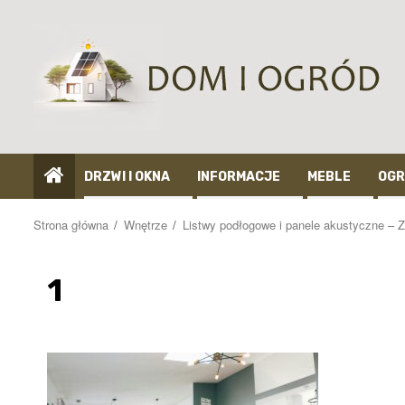
Przejdź
do
treści
DRZWI I OKNA
INFORMACJE
MEBLE
OGR
Strona główna
Wnętrze
Listwy podłogowe i panele akustyczne – Z
1