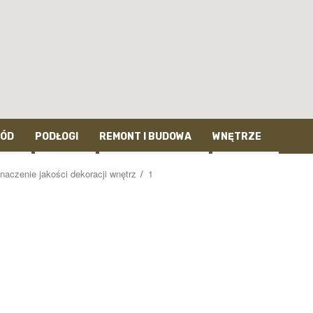
ÓD
PODŁOGI
REMONT I BUDOWA
WNĘTRZE
naczenie jakości dekoracji wnętrz
1