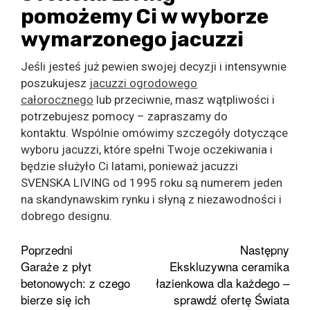
pomożemy Ci w wyborze
wymarzonego jacuzzi
Jeśli jesteś już pewien swojej decyzji i intensywnie
poszukujesz
jacuzzi ogrodowego
całorocznego
lub przeciwnie, masz wątpliwości i
potrzebujesz pomocy – zapraszamy do
kontaktu. Wspólnie omówimy szczegóły dotyczące
wyboru jacuzzi, które spełni Twoje oczekiwania i
będzie służyło Ci latami, ponieważ jacuzzi
SVENSKA LIVING od 1995 roku są numerem jeden
na skandynawskim rynku i słyną z niezawodności i
dobrego designu.
Zobacz
Poprzedni
Następny
Garaże z płyt
Ekskluzywna ceramika
wpisy
betonowych: z czego
łazienkowa dla każdego –
bierze się ich
sprawdź ofertę Świata