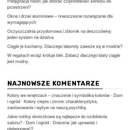
Pielęgnacja roślin: jak dobrać częstotliwość serwisu do
przestrzeni?
Okna i drzwi aluminiowe – nowoczesne rozwiązanie dla
wymagających
Oczyszczalnia przydomowa i zbiornik na deszczówkę:
jeden system na działce
Ciągle je kochamy. Dlaczego taborety zawsze są w modzie?
W regałach wciąż króluje biel. Zobacz dlaczego biały ciągle
jest modny.
NAJNOWSZE KOMENTARZE
Kolory we wnętrzach – znaczenie i symbolika kolorów - Dom
i ogród
Kolory ciepłe i zimne: charakterystyka,
-
zastosowania i wpływ na naszą psychikę.
Jakie rośliny doniczkowe są najlepsze do ozdobienia
salonu? - Dom i ogród
Dracena: jak uprawiać i
-
pielęgnować?