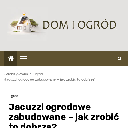
Przejdź
do
treści
Menu
główne
Strona główna
Ogród
Jacuzzi ogrodowe zabudowane – jak zrobić to dobrze?
Ogród
Jacuzzi ogrodowe
zabudowane – jak zrobić
to dobrze?