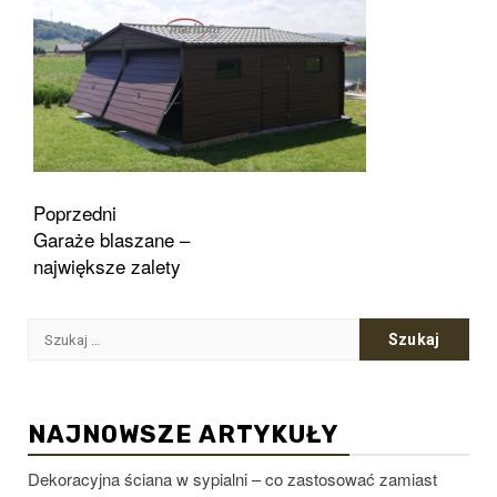
Zobacz
Poprzedni
Garaże blaszane –
wpisy
największe zalety
Szukaj:
NAJNOWSZE ARTYKUŁY
Dekoracyjna ściana w sypialni – co zastosować zamiast