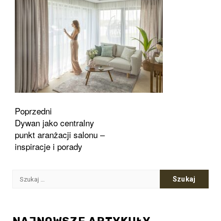
Zobacz
Poprzedni
Dywan jako centralny
wpisy
punkt aranżacji salonu –
inspiracje i porady
Szukaj: