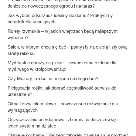
donice do nowoczesnego ogrodu i na taras?
Jak wybrać odkurzacz idealny do domu? Praktyczny
poradnik dla kupujących.
Rolety rzymskie – w jakich wnętrzach będą najlepszym
wyborem?
Salon, w którym chce się być – pomysły na ciepłą i stylową
strefę relaksu
Myśliwskie obrazy na pleksi – nowoczesna ozdoba dla
myśliwego w krolpolowania.pl
Czy Mazury to idealne miejsce na drugi dom?
Pielęgnacja roślin: jak dobrać częstotliwość serwisu do
przestrzeni?
Okna i drzwi aluminiowe – nowoczesne rozwiązanie dla
wymagających
Oczyszczalnia przydomowa i zbiornik na deszczówkę:
jeden system na działce
Ciągle je kochamy. Dlaczego taborety zawsze są w modzie?