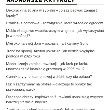
NAJNOWSZE ARTYKUŁY
Dekoracyjna ściana w sypialni – co zastosować zamiast
tapety?
Piwniczka ogrodowa – rozwiązanie, które wraca do ogrodów
Meble vintage we współczesnym wnętrzu – jak wykorzystać
je w aranżacji?
Miej oko na swój dom – poznaj smart kamery Sonoff
Trend na spokój. Arbiton pokazuje, jak będzie wyglądać
podłoga w 2026 roku
Modernizacja zamiast rewolucji – jak krok po kroku
unowocześnić instalację grzewczą w 2026 roku?
Cennik płyty fundamentowej w 2026: czy się opłaca?
Ruch zatrzymany na płótnie – dlaczego te obrazy tak
przyciągają wzrok
Dlaczego obrazy inspirowane żurawiami uspokajają wnętrze
bardziej niż wiele innych?
Architektura zieleni bez ograniczeń: Jak wybrać idealne