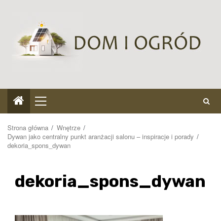
Przejdź
do
treści
Menu
główne
Strona główna
Wnętrze
Dywan jako centralny punkt aranżacji salonu – inspiracje i porady
dekoria_spons_dywan
dekoria_spons_dywan