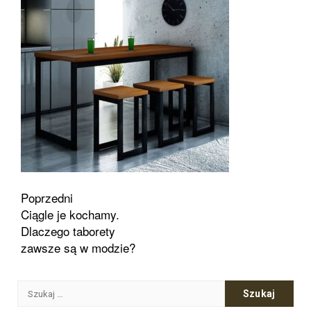
Zobacz
Poprzedni
Ciągle je kochamy.
wpisy
Dlaczego taborety
zawsze są w modzie?
Szukaj: