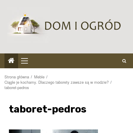
Przejdź
do
treści
Menu
główne
Strona główna
Meble
Ciągle je kochamy. Dlaczego taborety zawsze są w modzie?
taboret-pedros
taboret-pedros