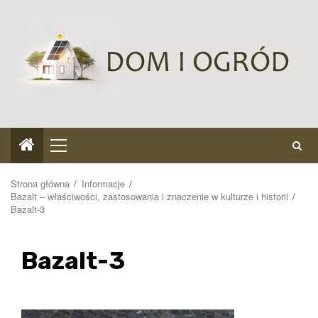
Przejdź
do
treści
Menu
główne
Strona główna
Informacje
Bazalt – właściwości, zastosowania i znaczenie w kulturze i historii
Bazalt-3
Bazalt-3