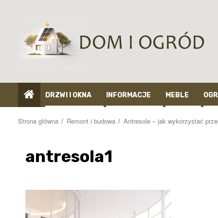
Przejdź
do
treści
DRZWI I OKNA
INFORMACJE
MEBLE
OGR
Strona główna
Remont i budowa
Antresole – jak wykorzystać prze
antresola1