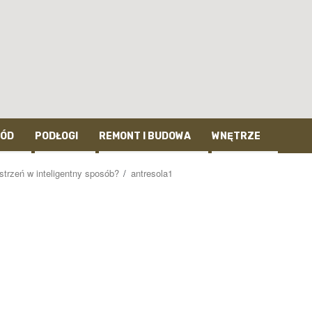
ÓD
PODŁOGI
REMONT I BUDOWA
WNĘTRZE
strzeń w inteligentny sposób?
antresola1