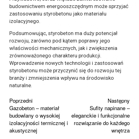
budownictwem energooszczędnym może sprzyjać
zastosowaniu styrobetonu jako materiału
izolacyjnego.
Podsumowując, styrobeton ma duży potencjał
rozwoju, zarówno pod kątem poprawy jego
właściwości mechanicznych, jak i zwiększenia
zrównoważonego charakteru produkcji.
Wprowadzenie nowych technologii i zastosowań
styrobetonu może przyczynić się do rozwoju tej
branży i zmniejszenia wpływu na środowisko
naturalne.
Zobacz
Poprzedni
Następny
Gazobeton – materiał
Sufity napinane –
wpisy
budowlany o wysokiej
eleganckie i funkcjonalne
izolacyjności termicznej i
rozwiązanie do każdego
akustycznej
wnętrza