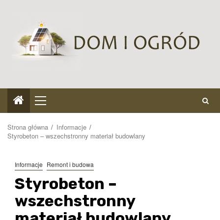
Przejdź
do
treści
Menu
główne
Strona główna
Informacje
Styrobeton – wszechstronny materiał budowlany
Informacje
Remont i budowa
Styrobeton –
wszechstronny
materiał budowlany